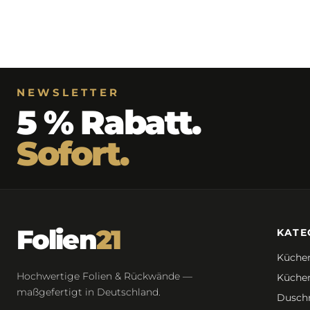
NEWSLETTER
5 % Rabatt.
Sofort.
Folien
21
KATE
Küchen
Hochwertige Folien & Rückwände —
Küchen
maßgefertigt in Deutschland.
Dusch