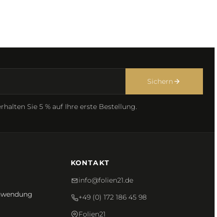
Sichern
rhalten Sie 5 % auf Ihre erste Bestellung.
KONTAKT
info@folien21.de
Anwendung
+49 (0) 172 186 45 98
Folien21