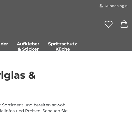
Kundenlogin
der
Aufkleber
Spritzschutz
& Sticker
Küche
lglas &
Konto erstellen
Passwort vergessen?
er Sortiment und bereiten sowohl
ialinfos und Preisen. Schauen Sie