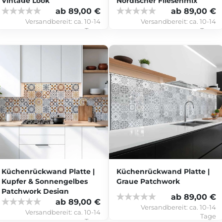
Vintage Look
Nordischer Fliesenmix
ab 89,00 €
ab 89,00 €
Versandbereit:
ca. 10-14
Versandbereit:
ca. 10-14
Tage
Tage
Küchenrückwand Platte |
Küchenrückwand Platte |
Kupfer & Sonnengelbes
Graue Patchwork
Patchwork Design
ab 89,00 €
ab 89,00 €
Versandbereit:
ca. 10-14
Versandbereit:
ca. 10-14
Tage
Tage