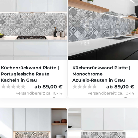
Küchenrückwand Platte |
Küchenrückwand Platte |
Portugiesische Raute
Monochrome
Kacheln in Grau
Azulejo‑Rauten in Grau
ab 89,00 €
ab 89,00 €
Versandbereit:
ca. 10-14
Versandbereit:
ca. 10-14
Tage
Tage