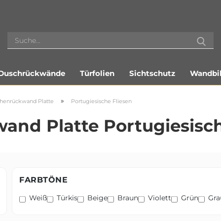
Duschrückwände
Türfolien
Sichtschutz
Wandbil
»
henrückwand Platte
Portugiesische Fliesen
nd Platte Portugiesisch
FARBTÖNE
Weiß
Türkis
Beige
Braun
Violett
Grün
Gra