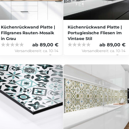
Küchenrückwand Platte |
Küchenrückwand Platte |
Filigranes Rauten‑Mosaik
Portugiesische Fliesen im
in Grau
Vintage Stil
ab 89,00 €
ab 89,00 €
Versandbereit:
ca. 10-14
Versandbereit:
ca. 10-14
Tage
Tage