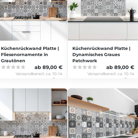
Küchenrückwand Platte |
Küchenrückwand Platte |
Fliesenornamente in
Dynamisches Graues
Grautönen
Patchwork
ab 89,00 €
ab 89,00 €
Versandbereit:
ca. 10-14
Versandbereit:
ca. 10-14
Tage
Tage