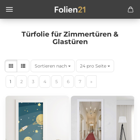
Türfolie für Zimmertüren &
Glastüren
Sortieren nach
24 pro Seite
1
2
3
4
5
6
7
»