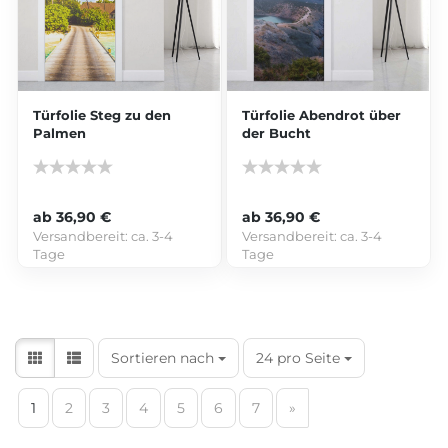
Türfolie Steg zu den
Türfolie Abendrot über
Palmen
der Bucht
ab 36,90 €
ab 36,90 €
Versandbereit:
ca. 3-4
Versandbereit:
ca. 3-4
Tage
Tage
Sortieren nach
24 pro Seite
1
2
3
4
5
6
7
»