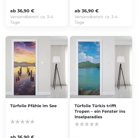
ab 36,90 €
ab 36,90 €
Versandbereit:
ca. 3-4
Versandbereit:
ca. 3-4
Tage
Tage
Türfolie Pfähle im See
Türfolie Türkis trifft
Tropen – ein Fenster ins
Inselparadies
ab 36,90 €