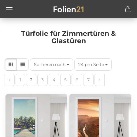
Türfolie für Zimmertüren &
Glastüren
Sortieren nach
24 pro Seite
«
1
2
3
4
5
6
7
»