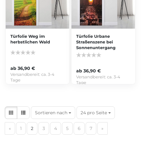
Türfolie Weg im
Türfolie Urbane
herbstlichen Wald
Straßenszene bei
Sonnenuntergang
ab 36,90 €
ab 36,90 €
Versandbereit:
ca. 3-4
Versandbereit:
ca. 3-4
Tage
Tage
Sortieren nach
24 pro Seite
«
1
2
3
4
5
6
7
»