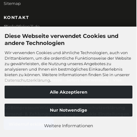
Sitemap
KONTAKT
info@folien21.de
+49 (0) 172 186 45 98
Diese Webseite verwendet Cookies und
andere Technologien
Folien21
Bülowstr. 9,
Wir verwenden Cookies und ähnliche Technologien, auch von
58097 Hagen,
Drittanbietern, um die ordentliche Funktionsweise der Website
Deutschland
zu gewährleisten, die Nutzung unseres Angebotes zu
Kontaktformular
analysieren und Ihnen ein bestmögliches Einkaufserlebnis
bieten zu können. Weitere Informationen finden Sie in unserer
PayPal
Klarna
Vorkasse
Sofort Überweisung
Visa
Datenschutzerklärung
.
Mastercard
Alle Akzeptieren
© 2026 Folien21.de
AGB
Impressum
Widerrufsrecht
Datenschutzerklärung
Nur Notwendige
Versand- & Zahlungsbedingungen
Cookie-Einstellungen
Widerruf erklären
Weitere Informationen