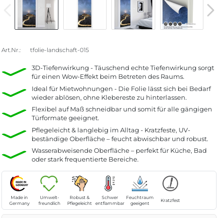
Art.Nr.:
tfolie-landschaft-015
3D-Tiefenwirkung - Täuschend echte Tiefenwirkung sorgt
für einen Wow-Effekt beim Betreten des Raums.
Ideal für Mietwohnungen - Die Folie lässt sich bei Bedarf
wieder ablösen, ohne Klebereste zu hinterlassen.
Flexibel auf Maß schneidbar und somit für alle gängigen
Türformate geeignet.
Pflegeleicht & langlebig im Alltag - Kratzfeste, UV-
beständige Oberfläche – feucht abwischbar und robust.
Wasserabweisende Oberfläche – perfekt für Küche, Bad
oder stark frequentierte Bereiche.
Made in
Umwelt-
Robust &
Schwer
Feuchtraum
Kratzfest
Germany
freundlich
Pflegeleicht
entflammbar
geeigent