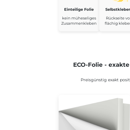
Einteilige Folie
Selbstklebe
kein müheseliges
Rückseite vol
Zusammenkleben
flächig kleb
ECO-Folie - exakt
Preisgünstig exakt posit