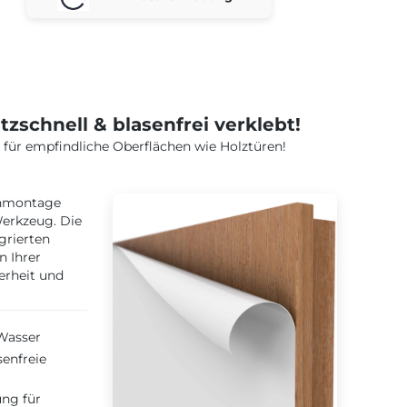
tzschnell & blasenfrei verklebt!
t für empfindliche Oberflächen wie Holztüren!
kenmontage
Werkzeug. Die
grierten
n Ihrer
erheit und
Wasser
senfreie
ng für