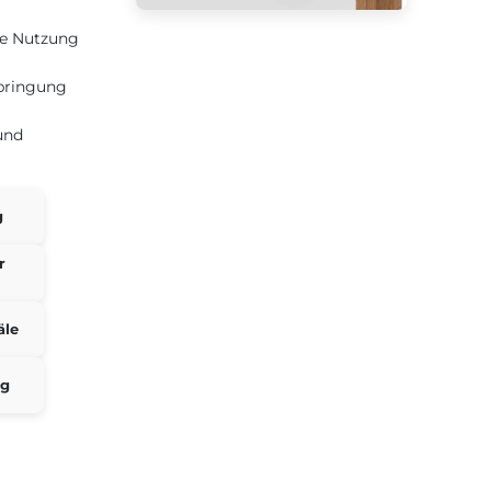
te Nutzung
bringung
und
g
r
äle
ng