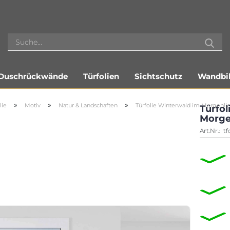
Duschrückwände
Türfolien
Sichtschutz
Wandbil
»
»
»
lie
Motiv
Natur & Landschaften
Türfolie Winterwald im Morgenlic
Türfol
Morge
Art.Nr.:
tf