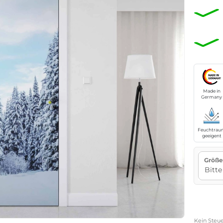
Made in
Germany
Feuchtrau
geeigent
Größe
Kein Steue