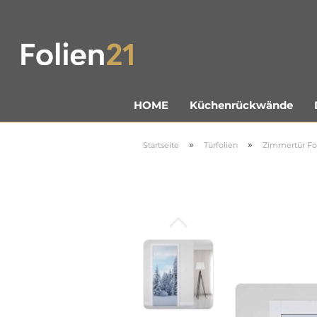
Küchenrückwände
HOME
»
»
Startseite
Türfolien
Zimmertür Fo