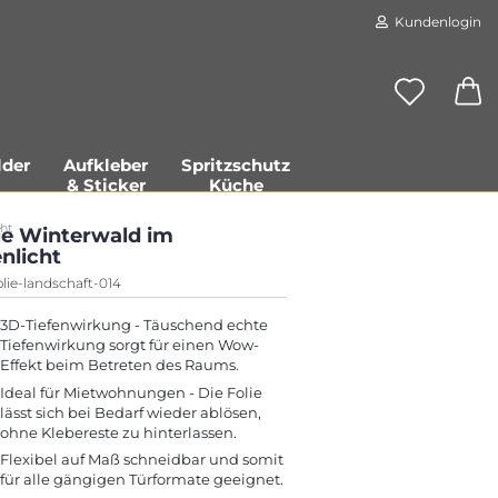
Kundenlogin
der
Aufkleber
Spritzschutz
& Sticker
Küche
ht
ie Winterwald im
nlicht
olie-landschaft-014
3D-Tiefenwirkung - Täuschend echte
Konto erstellen
Tiefenwirkung sorgt für einen Wow-
Effekt beim Betreten des Raums.
Passwort vergessen?
Ideal für Mietwohnungen - Die Folie
lässt sich bei Bedarf wieder ablösen,
ohne Klebereste zu hinterlassen.
Flexibel auf Maß schneidbar und somit
für alle gängigen Türformate geeignet.