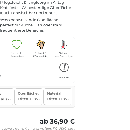
Pflegeleicht & langlebig im Alltag -
Kratzfeste, UV-beständige Oberfläche –
feucht abwischbar und robust.
Wasserabweisende Oberfläche –
perfekt für Küche, Bad oder stark
frequentierte Bereiche.
Umwelt-
Robust &
Schwer
freundlich
Pflegeleicht
entflammbar
m
Kratzfest
:
Oberfläche:
Material:
ab 36,90 €
rausweis gem. Kleinuntern.-Reg. §19 UStG zzgl.