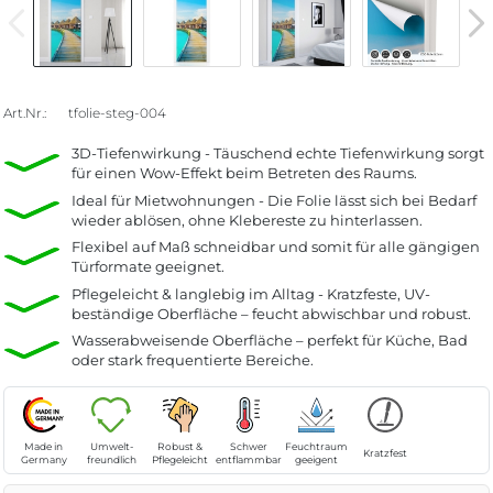
Art.Nr.:
tfolie-steg-004
3D-Tiefenwirkung - Täuschend echte Tiefenwirkung sorgt
für einen Wow-Effekt beim Betreten des Raums.
Ideal für Mietwohnungen - Die Folie lässt sich bei Bedarf
wieder ablösen, ohne Klebereste zu hinterlassen.
Flexibel auf Maß schneidbar und somit für alle gängigen
Türformate geeignet.
Pflegeleicht & langlebig im Alltag - Kratzfeste, UV-
beständige Oberfläche – feucht abwischbar und robust.
Wasserabweisende Oberfläche – perfekt für Küche, Bad
oder stark frequentierte Bereiche.
Made in
Umwelt-
Robust &
Schwer
Feuchtraum
Kratzfest
Germany
freundlich
Pflegeleicht
entflammbar
geeigent