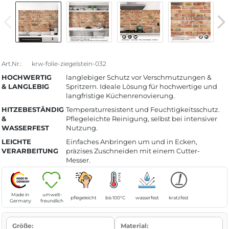
Art.Nr.:
krw-folie-ziegelstein-032
HOCHWERTIG
langlebiger Schutz vor Verschmutzungen &
& LANGLEBIG
Spritzern. Ideale Lösung für hochwertige und
langfristige Küchenrenovierung.
HITZEBESTÄNDIG
Temperaturresistent und Feuchtigkeitsschutz.
&
Pflegeleichte Reinigung, selbst bei intensiver
WASSERFEST
Nutzung.
LEICHTE
Einfaches Anbringen um und in Ecken,
VERARBEITUNG
präzises Zuschneiden mit einem Cutter-
Messer.
Made in
umwelt-
pflegeleicht
bis 100°C
wasserfest
kratzfest
Germany
freundlich
Größe:
Material: