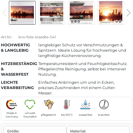
Art.Nr.:
krw-folie-staedte-041
HOCHWERTIG
langlebiger Schutz vor Verschmutzungen &
& LANGLEBIG
Spritzern. Ideale Lösung für hochwertige und
langfristige Küchenrenovierung.
HITZEBESTÄNDIG
Temperaturresistent und Feuchtigkeitsschutz.
&
Pflegeleichte Reinigung, selbst bei intensiver
WASSERFEST
Nutzung.
LEICHTE
Einfaches Anbringen um und in Ecken,
VERARBEITUNG
präzises Zuschneiden mit einem Cutter-
Messer.
Made in
umwelt-
pflegeleicht
bis 100°C
wasserfest
kratzfest
Germany
freundlich
Größe:
Material: