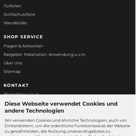
Türfolien
Sichtschutzfolie
Wandbilder
SHOP SERVICE
Fragen & Antworten
Ratgeber: Materialien, Anwendung u.v.m.
Über Uns
Sitemap
KONTAKT
info@folien21.de
+49 (0) 172 186 45 98
Diese Webseite verwendet Cookies und
andere Technologien
Folien21
Bülowstr. 9,
Wir verwenden Cookies und ähnliche Technologien, auch von
58097 Hagen,
Drittanbietern, um die ordentliche Funktionsweise der Website
Deutschland
zu gewährleisten, die Nutzung unseres Angebotes zu
Kontaktformular