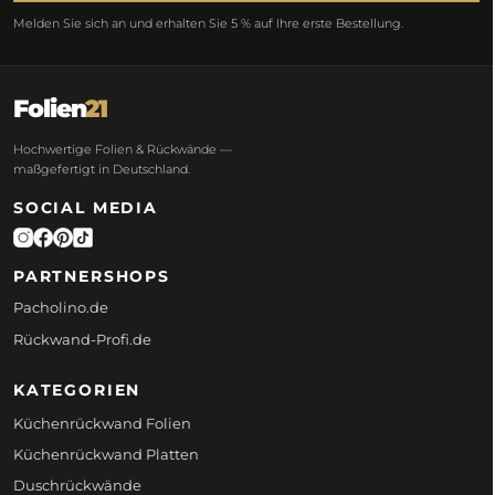
Melden Sie sich an und erhalten Sie 5 % auf Ihre erste Bestellung.
Folien
21
Hochwertige Folien & Rückwände —
maßgefertigt in Deutschland.
SOCIAL MEDIA
PARTNERSHOPS
Pacholino.de
Rückwand-Profi.de
KATEGORIEN
Küchenrückwand Folien
Küchenrückwand Platten
Duschrückwände