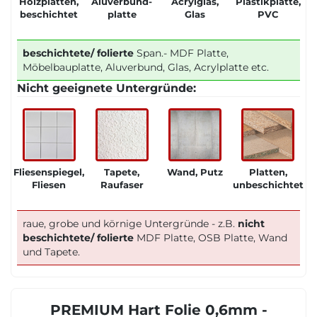
Holzplatten,
Aluverbund-
Acrylglas,
Plastikplatte,
beschichtet
platte
Glas
PVC
beschichtete/ folierte
Span.- MDF Platte,
Möbelbauplatte, Aluverbund, Glas, Acrylplatte etc.
Nicht geeignete Untergründe:
Fliesenspiegel,
Tapete,
Wand, Putz
Platten,
Fliesen
Raufaser
unbeschichtet
raue, grobe und körnige Untergründe - z.B.
nicht
beschichtete/ folierte
MDF Platte, OSB Platte, Wand
und Tapete.
PREMIUM Hart Folie 0,6mm -