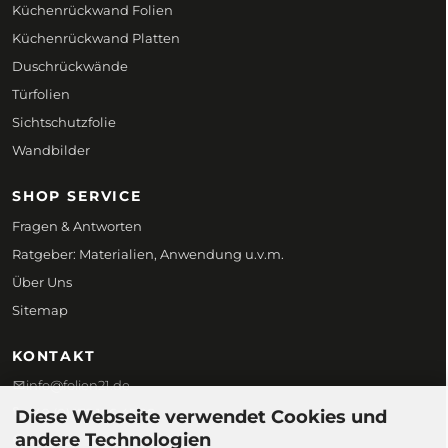
Küchenrückwand Folien
Küchenrückwand Platten
Duschrückwände
Türfolien
Sichtschutzfolie
Wandbilder
SHOP SERVICE
Fragen & Antworten
Ratgeber: Materialien, Anwendung u.v.m.
Über Uns
Sitemap
KONTAKT
info@folien21.de
+49 (0) 172 186 45 98
Diese Webseite verwendet Cookies und
andere Technologien
Folien21