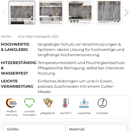
Art.Nr.:
krw-folie-holzoptik-020
HOCHWERTIG
langlebiger Schutz vor Verschmutzungen &
& LANGLEBIG
Spritzern. Ideale Lösung für hochwertige und
langfristige Küchenrenovierung.
HITZEBESTÄNDIG
Temperaturresistent und Feuchtigkeitsschutz.
&
Pflegeleichte Reinigung, selbst bei intensiver
WASSERFEST
Nutzung.
LEICHTE
Einfaches Anbringen um und in Ecken,
VERARBEITUNG
präzises Zuschneiden mit einem Cutter-
Messer.
Made in
umwelt-
pflegeleicht
bis 100°C
wasserfest
kratzfest
Germany
freundlich
Größe:
Material: