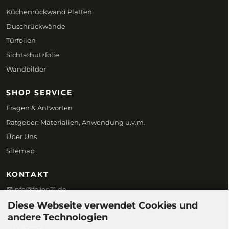
Küchenrückwand Platten
Duschrückwände
Türfolien
Sichtschutzfolie
Wandbilder
SHOP SERVICE
Fragen & Antworten
Ratgeber: Materialien, Anwendung u.v.m.
Über Uns
Sitemap
KONTAKT
info@folien21.de
+49 (0) 172 186 45 98
Diese Webseite verwendet Cookies und
andere Technologien
Folien21
Bülowstr. 9,