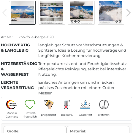
Art.Nr.:
krw-folie-berge-020
HOCHWERTIG
langlebiger Schutz vor Verschmutzungen &
& LANGLEBIG
Spritzern. Ideale Lösung für hochwertige und
langfristige Küchenrenovierung.
HITZEBESTÄNDIG
Temperaturresistent und Feuchtigkeitsschutz.
&
Pflegeleichte Reinigung, selbst bei intensiver
WASSERFEST
Nutzung.
LEICHTE
Einfaches Anbringen um und in Ecken,
VERARBEITUNG
präzises Zuschneiden mit einem Cutter-
Messer.
Made in
umwelt-
pflegeleicht
bis 100°C
wasserfest
kratzfest
Germany
freundlich
Größe:
Material: