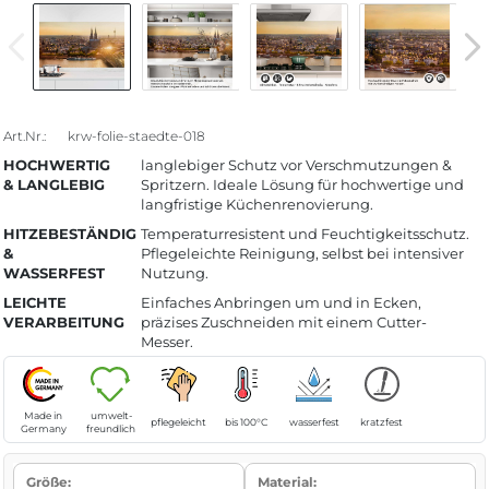
Art.Nr.:
krw-folie-staedte-018
HOCHWERTIG
langlebiger Schutz vor Verschmutzungen &
& LANGLEBIG
Spritzern. Ideale Lösung für hochwertige und
langfristige Küchenrenovierung.
HITZEBESTÄNDIG
Temperaturresistent und Feuchtigkeitsschutz.
&
Pflegeleichte Reinigung, selbst bei intensiver
WASSERFEST
Nutzung.
LEICHTE
Einfaches Anbringen um und in Ecken,
VERARBEITUNG
präzises Zuschneiden mit einem Cutter-
Messer.
Made in
umwelt-
pflegeleicht
bis 100°C
wasserfest
kratzfest
Germany
freundlich
Größe:
Material: