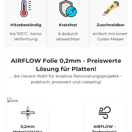
Hitzebeständig
Kratzfest
Zuschneidbar
bis 100°C - keine
& dadurch
einfach mit einem
Verformung
abwaschbar
Cutter-Messer
AIRFLOW Folie 0,2mm - Preiswerte
Lösung für Platten!
,.. die clevere Wahl für kreative Renovierungsprojekte –
praktisch, preiswert und vielseitig!
0,2mm
AIRFLOW -
Materialstärke
Technologie