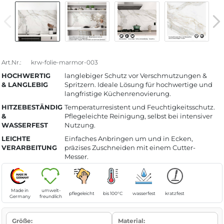
Art.Nr.:
krw-folie-marmor-003
HOCHWERTIG
langlebiger Schutz vor Verschmutzungen &
& LANGLEBIG
Spritzern. Ideale Lösung für hochwertige und
langfristige Küchenrenovierung.
HITZEBESTÄNDIG
Temperaturresistent und Feuchtigkeitsschutz.
&
Pflegeleichte Reinigung, selbst bei intensiver
WASSERFEST
Nutzung.
LEICHTE
Einfaches Anbringen um und in Ecken,
VERARBEITUNG
präzises Zuschneiden mit einem Cutter-
Messer.
Made in
umwelt-
pflegeleicht
bis 100°C
wasserfest
kratzfest
Germany
freundlich
Größe:
Material: