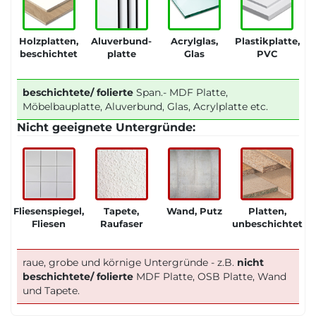
Holzplatten,
Aluverbund-
Acrylglas,
Plastikplatte,
beschichtet
platte
Glas
PVC
beschichtete/ folierte
Span.- MDF Platte,
Möbelbauplatte, Aluverbund, Glas, Acrylplatte etc.
Nicht geeignete Untergründe:
Fliesenspiegel,
Tapete,
Wand, Putz
Platten,
Fliesen
Raufaser
unbeschichtet
raue, grobe und körnige Untergründe - z.B.
nicht
beschichtete/ folierte
MDF Platte, OSB Platte, Wand
und Tapete.