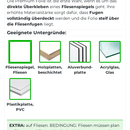
Die Premium Folie ist die erste Wahl, wenn es um das
direkte Überkleben
eines
Fliesenspiegels
geht. Ihre
erhöhte Materialstärke sorgt dafür, dass
Fugen
vollständig überdeckt
werden und die Folie
steif über
die Fliesenfugen
liegt.
Geeignete Untergründe:
Fliesenspiegel,
Holzplatten,
Aluverbund-
Acrylglas,
Fliesen
beschichtet
platte
Glas
Plastikplatte,
PVC
EXTRA:
auf Fliesen. BEDINGUNG: Fliesen müssen plan