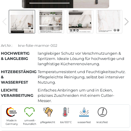
Art.Nr.:
krw-folie-marmor-002
HOCHWERTIG
langlebiger Schutz vor Verschmutzungen &
& LANGLEBIG
Spritzern. Ideale Lösung für hochwertige und
langfristige Küchenrenovierung.
HITZEBESTÄNDIG
Temperaturresistent und Feuchtigkeitsschutz.
&
Pflegeleichte Reinigung, selbst bei intensiver
WASSERFEST
Nutzung.
LEICHTE
Einfaches Anbringen um und in Ecken,
VERARBEITUNG
präzises Zuschneiden mit einem Cutter-
Messer.
Made in
umwelt-
pflegeleicht
bis 100°C
wasserfest
kratzfest
Germany
freundlich