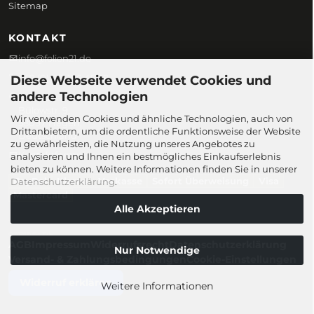
Sitemap
KONTAKT
info@folien21.de
+49 (0) 172 186 45 98
Diese Webseite verwendet Cookies und
andere Technologien
Folien21
Bülowstr. 9,
Wir verwenden Cookies und ähnliche Technologien, auch von
58097 Hagen,
Drittanbietern, um die ordentliche Funktionsweise der Website
Deutschland
zu gewährleisten, die Nutzung unseres Angebotes zu
Kontaktformular
analysieren und Ihnen ein bestmögliches Einkaufserlebnis
bieten zu können. Weitere Informationen finden Sie in unserer
PayPal
Klarna
Vorkasse
Sofort Überweisung
Visa
Datenschutzerklärung
.
Mastercard
Alle Akzeptieren
© 2026 Folien21.de
AGB
Impressum
Widerrufsrecht
Datenschutzerklärung
Nur Notwendige
Versand- & Zahlungsbedingungen
Cookie-Einstellungen
Widerruf erklären
Weitere Informationen