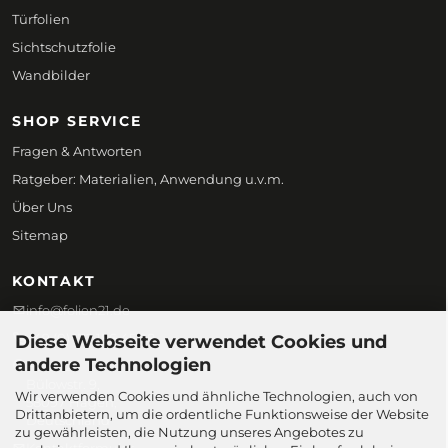
Türfolien
Sichtschutzfolie
Wandbilder
SHOP SERVICE
Fragen & Antworten
Ratgeber: Materialien, Anwendung u.v.m.
Über Uns
Sitemap
KONTAKT
info@folien21.de
+49 (0) 172 186 45 98
Diese Webseite verwendet Cookies und
andere Technologien
Folien21
Bülowstr. 9,
Wir verwenden Cookies und ähnliche Technologien, auch von
58097 Hagen,
Drittanbietern, um die ordentliche Funktionsweise der Website
Deutschland
zu gewährleisten, die Nutzung unseres Angebotes zu
Kontaktformular