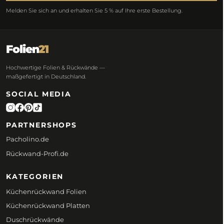
Melden Sie sich an und erhalten Sie 5 % auf Ihre erste Bestellung.
Folien
21
Hochwertige Folien & Rückwände —
maßgefertigt in Deutschland.
SOCIAL MEDIA
PARTNERSHOPS
Pacholino.de
Rückwand-Profi.de
KATEGORIEN
Küchenrückwand Folien
Küchenrückwand Platten
Duschrückwände