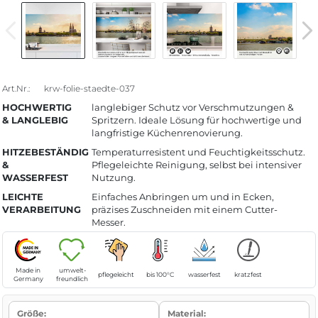
Art.Nr.:
krw-folie-staedte-037
HOCHWERTIG
langlebiger Schutz vor Verschmutzungen &
& LANGLEBIG
Spritzern. Ideale Lösung für hochwertige und
langfristige Küchenrenovierung.
HITZEBESTÄNDIG
Temperaturresistent und Feuchtigkeitsschutz.
&
Pflegeleichte Reinigung, selbst bei intensiver
WASSERFEST
Nutzung.
LEICHTE
Einfaches Anbringen um und in Ecken,
VERARBEITUNG
präzises Zuschneiden mit einem Cutter-
Messer.
Made in
umwelt-
pflegeleicht
bis 100°C
wasserfest
kratzfest
Germany
freundlich
Größe:
Material: