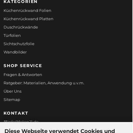
KATEGORIEN
Küchenrückwand Folien
Küchenrückwand Platten
Duschrückwände
Türfolien
Sichtschutzfolie
Wandbilder
SHOP SERVICE
Fragen & Antworten
Ratgeber: Materialien, Anwendung u.v.m.
Über Uns
Sitemap
KONTAKT
info@folien21.de
+49 (0) 172 186 45 98
Diese Webseite verwendet Cookies und