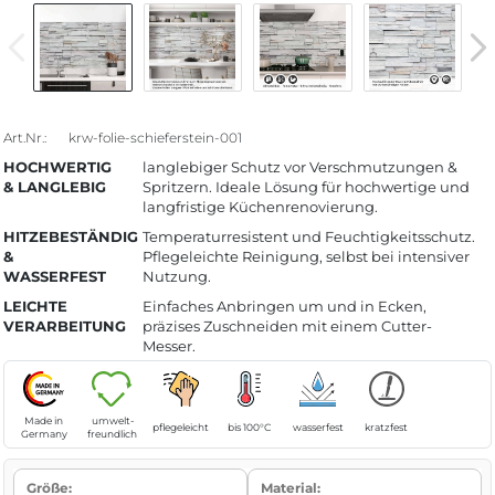
Art.Nr.:
krw-folie-schieferstein-001
HOCHWERTIG
langlebiger Schutz vor Verschmutzungen &
& LANGLEBIG
Spritzern. Ideale Lösung für hochwertige und
langfristige Küchenrenovierung.
HITZEBESTÄNDIG
Temperaturresistent und Feuchtigkeitsschutz.
&
Pflegeleichte Reinigung, selbst bei intensiver
WASSERFEST
Nutzung.
LEICHTE
Einfaches Anbringen um und in Ecken,
VERARBEITUNG
präzises Zuschneiden mit einem Cutter-
Messer.
Made in
umwelt-
pflegeleicht
bis 100°C
wasserfest
kratzfest
Germany
freundlich
Größe:
Material: