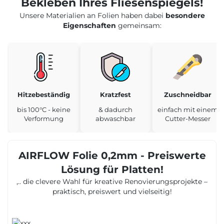
Bekleben Ihres Fliesenspiegels!
Unsere Materialien an Folien haben dabei
besondere
Eigenschaften
gemeinsam:
Hitzebeständig
Kratzfest
Zuschneidbar
bis 100°C - keine
& dadurch
einfach mit einem
Verformung
abwaschbar
Cutter-Messer
AIRFLOW Folie 0,2mm - Preiswerte
Lösung für Platten!
,.. die clevere Wahl für kreative Renovierungsprojekte –
praktisch, preiswert und vielseitig!