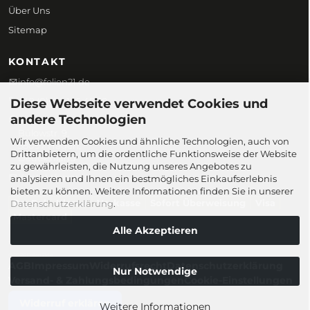
Über Uns
Sitemap
KONTAKT
info@folien21.de
+49 (0) 172 186 45 98
Diese Webseite verwendet Cookies und
andere Technologien
Folien21
Bülowstr. 9,
Wir verwenden Cookies und ähnliche Technologien, auch von
58097 Hagen,
Drittanbietern, um die ordentliche Funktionsweise der Website
Deutschland
zu gewährleisten, die Nutzung unseres Angebotes zu
Kontaktformular
analysieren und Ihnen ein bestmögliches Einkaufserlebnis
bieten zu können. Weitere Informationen finden Sie in unserer
PayPal
Klarna
Vorkasse
Sofort Überweisung
Visa
Datenschutzerklärung
.
Mastercard
Alle Akzeptieren
© 2026 Folien21.de
AGB
Impressum
Widerrufsrecht
Datenschutzerklärung
Nur Notwendige
Versand- & Zahlungsbedingungen
Cookie-Einstellungen
Widerruf erklären
Weitere Informationen