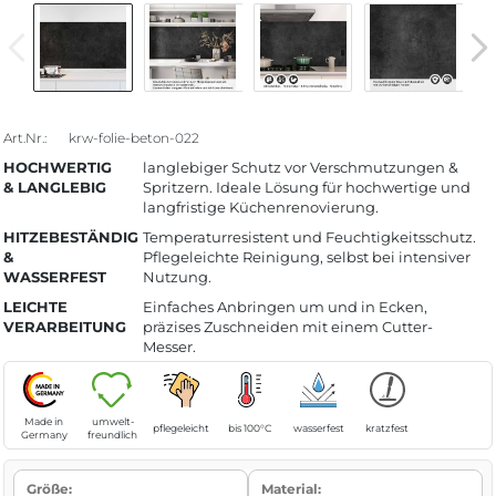
Art.Nr.:
krw-folie-beton-022
HOCHWERTIG
langlebiger Schutz vor Verschmutzungen &
& LANGLEBIG
Spritzern. Ideale Lösung für hochwertige und
langfristige Küchenrenovierung.
HITZEBESTÄNDIG
Temperaturresistent und Feuchtigkeitsschutz.
&
Pflegeleichte Reinigung, selbst bei intensiver
WASSERFEST
Nutzung.
LEICHTE
Einfaches Anbringen um und in Ecken,
VERARBEITUNG
präzises Zuschneiden mit einem Cutter-
Messer.
Made in
umwelt-
pflegeleicht
bis 100°C
wasserfest
kratzfest
Germany
freundlich
Größe:
Material: