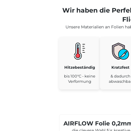
Wir haben die Perf
Fl
Unsere Materialien an Folien h
Hitzebeständig
Kratzfest
bis 100°C - keine
& dadurch
Verformung
abwaschba
AIRFLOW Folie 0,2mm 
,.. die clevere Wahl für kreati