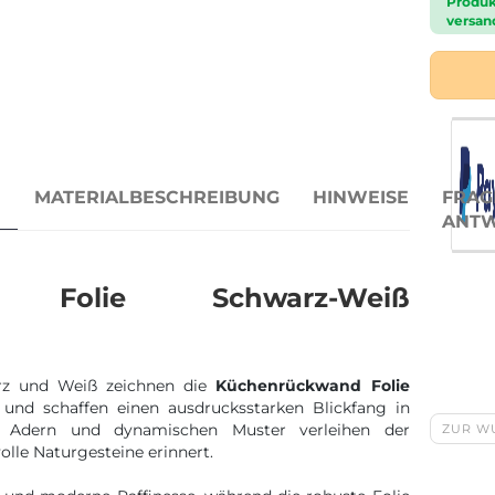
Produk
versand
N
MATERIALBESCHREIBUNG
HINWEISE
FRAG
ANT
d Folie Schwarz-Weiß
rz und Weiß zeichnen die
Küchenrückwand Folie
und schaffen einen ausdrucksstarken Blickfang in
en Adern und dynamischen Muster verleihen der
ZUR W
volle Naturgesteine erinnert.