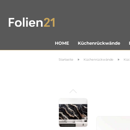
Küchenrückwände
HOME
»
»
Startseite
Küchenrückwände
Küc