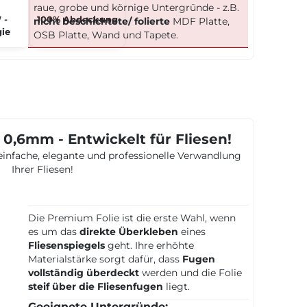
raue, grobe und körnige Untergründe - z.B.
 -
100% Abdeckung
nicht beschichtete/ folierte
MDF Platte,
ie
OSB Platte, Wand und Tapete.
0,6mm - Entwickelt für Fliesen!
 einfache, elegante und professionelle Verwandlung
Ihrer Fliesen!
Die Premium Folie ist die erste Wahl, wenn
es um das
direkte Überkleben
eines
Fliesenspiegels
geht. Ihre erhöhte
Materialstärke sorgt dafür, dass
Fugen
vollständig überdeckt
werden und die Folie
steif über die Fliesenfugen
liegt.
Geeignete Untergründe: