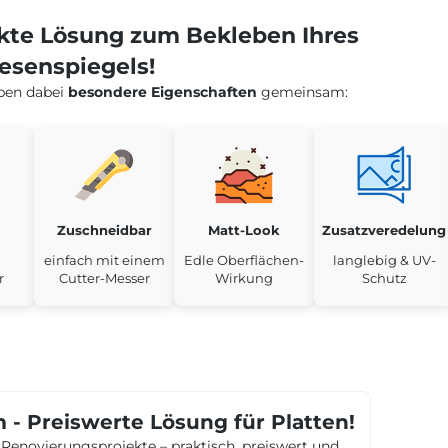
ekte Lösung zum Bekleben Ihres
iesenspiegels!
aben dabei
besondere Eigenschaften
gemeinsam:
Zuschneidbar
Matt-Look
Zusatzveredelung
einfach mit einem
Edle Oberflächen-
langlebig & UV-
r
Cutter-Messer
Wirkung
Schutz
- Preiswerte Lösung für Platten!
ve Renovierungsprojekte – praktisch, preiswert und