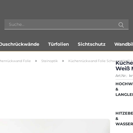
Duschrückwände
Türfolien
Sichtschutz
Wandbil
»
»
henrückwand Folie
Steinoptik
Küchenrückwand Folie Schwarz-Weiß 
Küche
Weiß 
Art.Nr.:
k
HOCHWE
&
LANGLE
HITZEB
&
WASSER