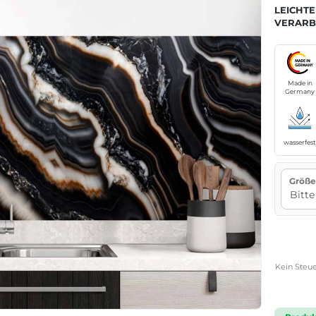
LEICHTE
VERARB
Made in
Germany
wasserfes
Größe
Kein Steue