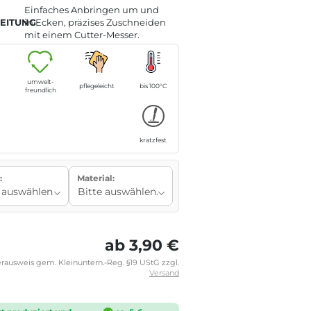
Einfaches Anbringen um und
EITUNG
in Ecken, präzises Zuschneiden
mit einem Cutter-Messer.
umwelt-
pflegeleicht
bis 100°C
freundlich
t
kratzfest
:
Material:
ab 3,90 €
rausweis gem. Kleinuntern.-Reg. §19 UStG zzgl.
Versand