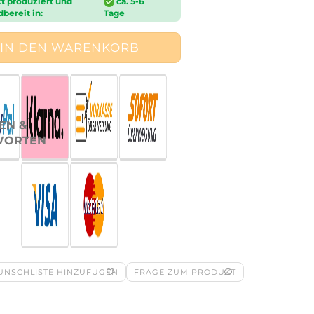
t produziert und
ca. 5-6
bereit in:
Tage
EN &
WORTEN
UNSCHLISTE HINZUFÜGEN
FRAGE ZUM PRODUKT