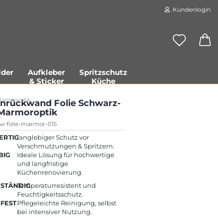
Kundenlogin
der
Aufkleber
Spritzschutz
& Sticker
Küche
Marmoroptik
nrückwand Folie Schwarz-
Marmoroptik
rw-folie-marmor-015
RTIG
langlebiger Schutz vor
Verschmutzungen & Spritzern.
Konto erstellen
BIG
Ideale Lösung für hochwertige
Passwort vergessen?
und langfristige
Küchenrenovierung.
ESTÄNDIG
Temperaturresistent und
Feuchtigkeitsschutz.
FEST
Pflegeleichte Reinigung, selbst
bei intensiver Nutzung.