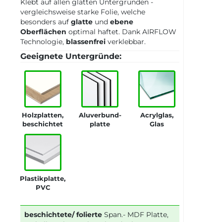
Klebt auf allen glatten Untergründen -
vergleichsweise starke Folie, welche
besonders auf
glatte
und
ebene
Oberflächen
optimal haftet. Dank AIRFLOW
Technologie,
blassenfrei
verklebbar.
Geeignete Untergründe:
Holzplatten,
Aluverbund-
Acrylglas,
beschichtet
platte
Glas
Plastikplatte,
PVC
beschichtete/ folierte
Span.- MDF Platte,