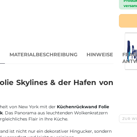
Produk
versand
N
MATERIALBESCHREIBUNG
HINWEISE
FRAG
ANT
lie Skylines & der Hafen von
heit von New York mit der
Küchenrückwand Folie
rk
. Das Panorama aus leuchtenden Wolkenkratzern
gleichliches Flair in Ihre Küche.
ZUR W
nd ist nicht nur ein dekorativer Hingucker, sondern