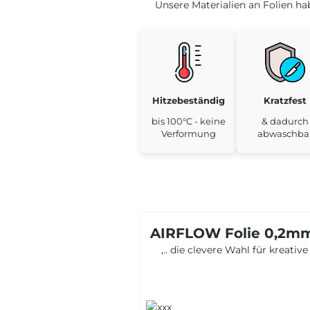
Unsere Materialien an Folien h
Hitzebeständig
Kratzfest
bis 100°C - keine
& dadurch
Verformung
abwaschba
AIRFLOW Folie 0,2mm 
,.. die clevere Wahl für kreati