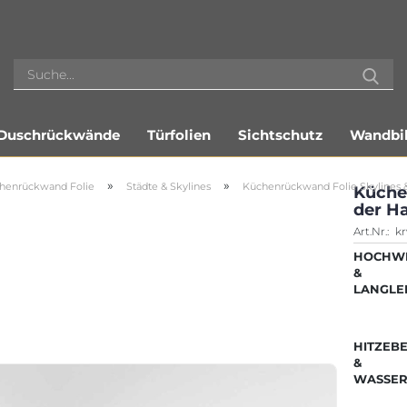
Duschrückwände
Türfolien
Sichtschutz
Wandbil
»
»
henrückwand Folie
Städte & Skylines
Küchenrückwand Folie Skylines 
Küche
der H
Art.Nr.:
kr
HOCHWE
&
LANGLE
HITZEB
&
WASSER