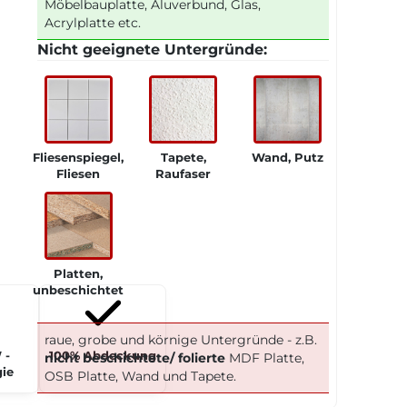
Möbelbauplatte, Aluverbund, Glas,
Acrylplatte etc.
Nicht geeignete Untergründe:
Fliesenspiegel,
Tapete,
Wand, Putz
Fliesen
Raufaser
Platten,
unbeschichtet
raue, grobe und körnige Untergründe - z.B.
 -
100% Abdeckung
nicht beschichtete/ folierte
MDF Platte,
ie
OSB Platte, Wand und Tapete.