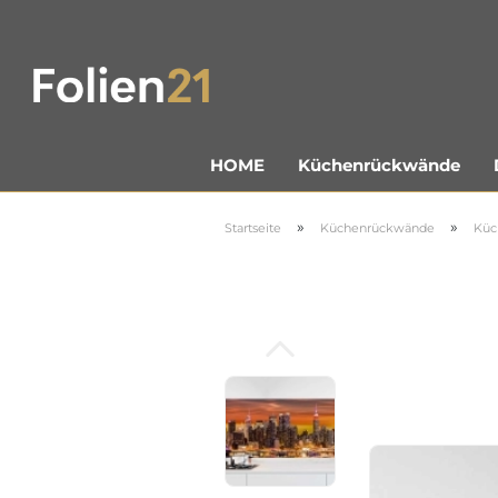
Küchenrückwände
HOME
»
»
Startseite
Küchenrückwände
Küc