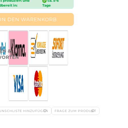
t produziert und
ca. 5-6
bereit in:
Tage
EN &
WORTEN
UNSCHLISTE HINZUFÜGEN
FRAGE ZUM PRODUKT