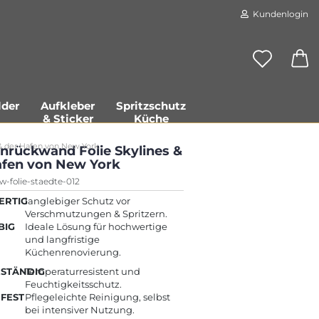
Kundenlogin
der
Aufkleber
Spritzschutz
& Sticker
Küche
& der Hafen von New York
nrückwand Folie Skylines &
afen von New York
w-folie-staedte-012
RTIG
langlebiger Schutz vor
Verschmutzungen & Spritzern.
Konto erstellen
BIG
Ideale Lösung für hochwertige
Passwort vergessen?
und langfristige
Küchenrenovierung.
ESTÄNDIG
Temperaturresistent und
Feuchtigkeitsschutz.
FEST
Pflegeleichte Reinigung, selbst
bei intensiver Nutzung.