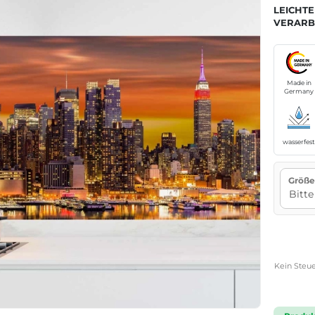
LEICHTE
VERARB
Made in
Germany
wasserfes
Größe
Kein Steue