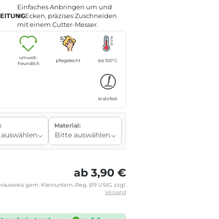
Einfaches Anbringen um und
EITUNG
in Ecken, präzises Zuschneiden
mit einem Cutter-Messer.
umwelt-
pflegeleicht
bis 100°C
freundlich
t
kratzfest
:
Material:
ab 3,90 €
rausweis gem. Kleinuntern.-Reg. §19 UStG zzgl.
Versand