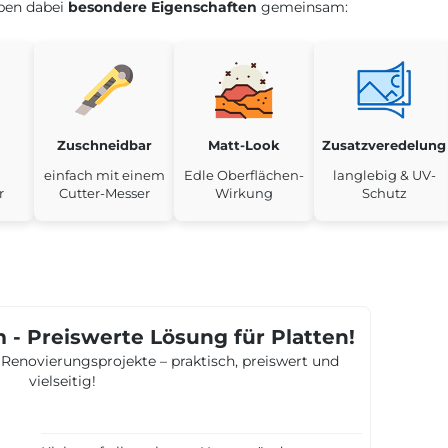
aben dabei
besondere Eigenschaften
gemeinsam:
Zuschneidbar
Matt-Look
Zusatzveredelung
einfach mit einem
Edle Oberflächen-
langlebig & UV-
r
Cutter-Messer
Wirkung
Schutz
- Preiswerte Lösung für Platten!
ve Renovierungsprojekte – praktisch, preiswert und
vielseitig!