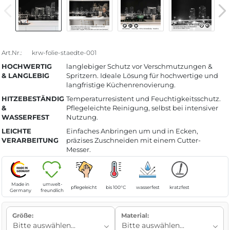
Art.Nr.:
krw-folie-staedte-001
HOCHWERTIG
langlebiger Schutz vor Verschmutzungen &
& LANGLEBIG
Spritzern. Ideale Lösung für hochwertige und
langfristige Küchenrenovierung.
HITZEBESTÄNDIG
Temperaturresistent und Feuchtigkeitsschutz.
&
Pflegeleichte Reinigung, selbst bei intensiver
WASSERFEST
Nutzung.
LEICHTE
Einfaches Anbringen um und in Ecken,
VERARBEITUNG
präzises Zuschneiden mit einem Cutter-
Messer.
Made in
umwelt-
pflegeleicht
bis 100°C
wasserfest
kratzfest
Germany
freundlich
Größe:
Material: