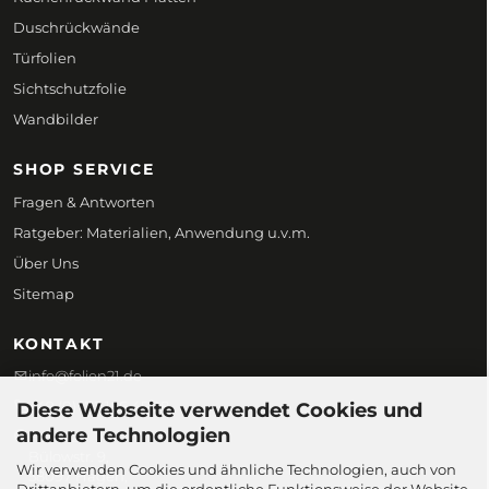
Duschrückwände
Türfolien
Sichtschutzfolie
Wandbilder
SHOP SERVICE
Fragen & Antworten
Ratgeber: Materialien, Anwendung u.v.m.
Über Uns
Sitemap
KONTAKT
info@folien21.de
+49 (0) 172 186 45 98
Diese Webseite verwendet Cookies und
andere Technologien
Folien21
Bülowstr. 9,
Wir verwenden Cookies und ähnliche Technologien, auch von
58097 Hagen,
Drittanbietern, um die ordentliche Funktionsweise der Website