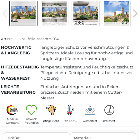
Art.Nr.:
krw-folie-staedte-014
HOCHWERTIG
langlebiger Schutz vor Verschmutzungen &
& LANGLEBIG
Spritzern. Ideale Lösung für hochwertige und
langfristige Küchenrenovierung.
HITZEBESTÄNDIG
Temperaturresistent und Feuchtigkeitsschutz.
&
Pflegeleichte Reinigung, selbst bei intensiver
WASSERFEST
Nutzung.
LEICHTE
Einfaches Anbringen um und in Ecken,
VERARBEITUNG
präzises Zuschneiden mit einem Cutter-
Messer.
Made in
umwelt-
pflegeleicht
bis 100°C
wasserfest
kratzfest
Germany
freundlich
Größe:
Material: