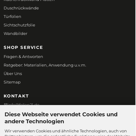
Duschrückwände
Türfolien
Sichtschutzfolie
Wandbilder
SHOP SERVICE
Fragen & Antworten
Ratgeber: Materialien, Anwendung u.v.m.
Über Uns
Sitemap
KONTAKT
info@folien21.de
+49 (0) 172 186 45 98
Diese Webseite verwendet Cookies und
andere Technologien
Folien21
Bülowstr. 9,
Wir verwenden Cookies und ähnliche Technologien, auch von
58097 Hagen,