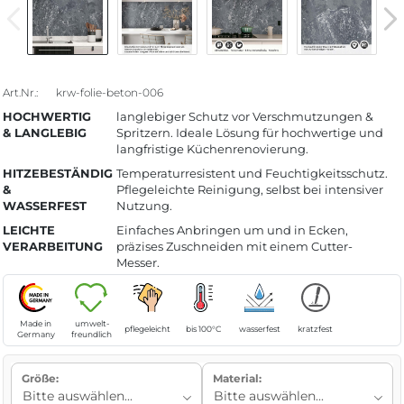
Art.Nr.:
krw-folie-beton-006
HOCHWERTIG
langlebiger Schutz vor Verschmutzungen &
& LANGLEBIG
Spritzern. Ideale Lösung für hochwertige und
langfristige Küchenrenovierung.
HITZEBESTÄNDIG
Temperaturresistent und Feuchtigkeitsschutz.
&
Pflegeleichte Reinigung, selbst bei intensiver
WASSERFEST
Nutzung.
LEICHTE
Einfaches Anbringen um und in Ecken,
VERARBEITUNG
präzises Zuschneiden mit einem Cutter-
Messer.
Made in
umwelt-
pflegeleicht
bis 100°C
wasserfest
kratzfest
Germany
freundlich
Größe:
Material: