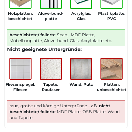
Holzplatten,
Aluverbund-
Acrylglas,
Plastikplatte,
beschichtet
platte
Glas
PVC
beschichtete/ folierte
Span.- MDF Platte,
Möbelbauplatte, Aluverbund, Glas, Acrylplatte etc.
Nicht geeignete Untergründe:
Fliesenspiegel,
Tapete,
Wand, Putz
Platten,
Fliesen
Raufaser
unbeschichtet
raue, grobe und körnige Untergründe - z.B.
nicht
beschichtete/ folierte
MDF Platte, OSB Platte, Wand
und Tapete.