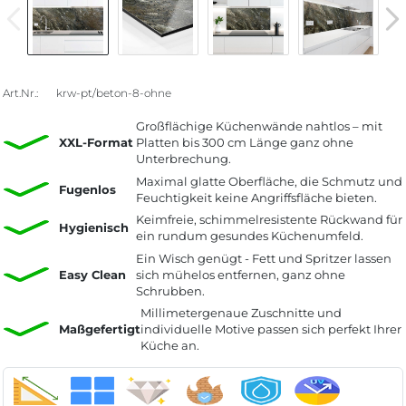
Art.Nr.:
krw-pt/beton-8-ohne
Großflächige Küchenwände nahtlos – mit
XXL-Format
Platten bis 300 cm Länge ganz ohne
Unterbrechung.
Maximal glatte Oberfläche, die Schmutz und
Fugenlos
Feuchtigkeit keine Angriffsfläche bieten.
Keimfreie, schimmelresistente Rückwand für
Hygienisch
ein rundum gesundes Küchenumfeld.
Ein Wisch genügt - Fett und Spritzer lassen
Easy Clean
sich mühelos entfernen, ganz ohne
Schrubben.
Millimetergenaue Zuschnitte und
Maßgefertigt
individuelle Motive passen sich perfekt Ihrer
Küche an.