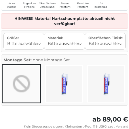
bis zu
Fugenlose
Oberflächen-
Feuer-
Feuchte-
UV-
300cm
Hygiene
veredelung
resistent
resistent
beständig
HINWEIS! Material Hartschaumplatte aktuell nicht
verfügbar!
Größe:
Material:
Oberflächen Finish:
Montage Set:
ohne Montage Set
ab 89,00 €
Kein Steuerausweis gem. Kleinuntern.-Reg. §19 UStG zzgl.
Versand