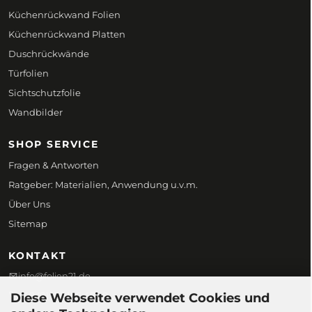
Küchenrückwand Folien
Küchenrückwand Platten
Duschrückwände
Türfolien
Sichtschutzfolie
Wandbilder
SHOP SERVICE
Fragen & Antworten
Ratgeber: Materialien, Anwendung u.v.m.
Über Uns
Sitemap
KONTAKT
info@folien21.de
+49 (0) 172 186 45 98
Diese Webseite verwendet Cookies und