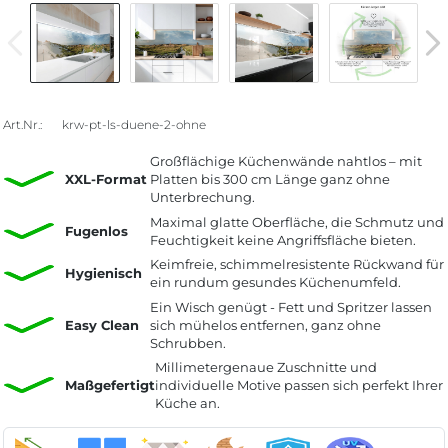
Art.Nr.:
krw-pt-ls-duene-2-ohne
Großflächige Küchenwände nahtlos – mit
XXL-Format
Platten bis 300 cm Länge ganz ohne
Unterbrechung.
Maximal glatte Oberfläche, die Schmutz und
Fugenlos
Feuchtigkeit keine Angriffsfläche bieten.
Keimfreie, schimmelresistente Rückwand für
Hygienisch
ein rundum gesundes Küchenumfeld.
Ein Wisch genügt - Fett und Spritzer lassen
Easy Clean
sich mühelos entfernen, ganz ohne
Schrubben.
Millimetergenaue Zuschnitte und
Maßgefertigt
individuelle Motive passen sich perfekt Ihrer
Küche an.