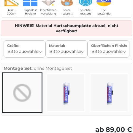
bis zu
Fugenlose
Oberflächen-
Feuer-
Feuchte-
UV-
300cm
Hygiene
veredelung
resistent
resistent
beständig
HINWEIS! Material Hartschaumplatte aktuell nicht
verfügbar!
Größe:
Material:
Oberflächen Finish:
Montage Set:
ohne Montage Set
ab 89,00 €