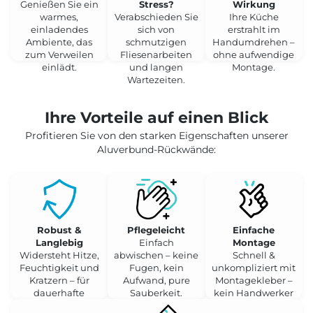
Genießen Sie ein
Stress?
Wirkung
warmes,
Verabschieden Sie
Ihre Küche
einladendes
sich von
erstrahlt im
Ambiente, das
schmutzigen
Handumdrehen –
zum Verweilen
Fliesenarbeiten
ohne aufwendige
einlädt.
und langen
Montage.
Wartezeiten.
Ihre Vorteile auf einen Blick
Profitieren Sie von den starken Eigenschaften unserer
Aluverbund-Rückwände:
Robust &
Pflegeleicht
Einfache
Langlebig
Einfach
Montage
Widersteht Hitze,
abwischen – keine
Schnell &
Feuchtigkeit und
Fugen, kein
unkompliziert mit
Kratzern – für
Aufwand, pure
Montagekleber –
dauerhafte
Sauberkeit.
kein Handwerker
Schönheit.
nötig.