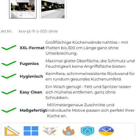
Art.Nr.:
krw-pt-ft-s-005-ohne
Großflächige Küchenwände nahtlos – mit
XXL-Format
Platten bis 300 cm Länge ganz ohne
Unterbrechung.
Maximal glatte Oberfläche, die Schmutz und
Fugenlos
Feuchtigkeit keine Angriffsfläche bieten.
Keimfreie, schimmelresistente Rückwand für
Hygienisch
ein rundum gesundes Küchenumfeld.
Ein Wisch genügt - Fett und Spritzer lassen
Easy Clean
sich mühelos entfernen, ganz ohne
Schrubben.
Millimetergenaue Zuschnitte und
Maßgefertigt
individuelle Motive passen sich perfekt Ihrer
Küche an.