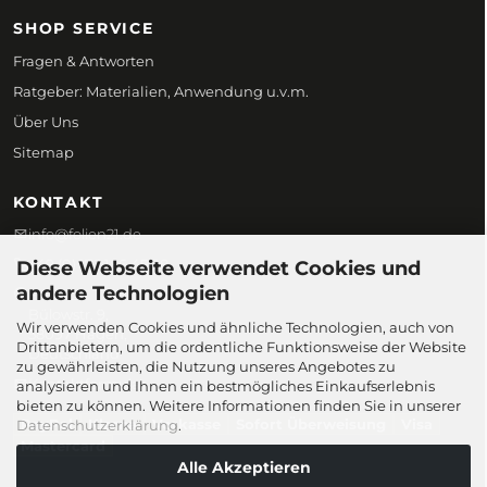
SHOP SERVICE
Fragen & Antworten
Ratgeber: Materialien, Anwendung u.v.m.
Über Uns
Sitemap
KONTAKT
info@folien21.de
+49 (0) 172 186 45 98
Diese Webseite verwendet Cookies und
andere Technologien
Folien21
Bülowstr. 9,
Wir verwenden Cookies und ähnliche Technologien, auch von
58097 Hagen,
Drittanbietern, um die ordentliche Funktionsweise der Website
Deutschland
zu gewährleisten, die Nutzung unseres Angebotes zu
Kontaktformular
analysieren und Ihnen ein bestmögliches Einkaufserlebnis
bieten zu können. Weitere Informationen finden Sie in unserer
PayPal
Klarna
Vorkasse
Sofort Überweisung
Visa
Datenschutzerklärung
.
Mastercard
Alle Akzeptieren