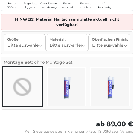
bis zu
Fugenlose
Oberflächen-
Feuer-
Feuchte-
UV-
300cm
Hygiene
veredelung
resistent
resistent
beständig
HINWEIS! Material Hartschaumplatte aktuell nicht
verfügbar!
Größe:
Material:
Oberflächen Finish:
Montage Set:
ohne Montage Set
ab 89,00 €
Kein Steuerausweis gem. Kleinuntern.-Reg. §19 UStG zzgl.
Versand