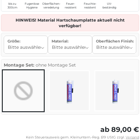
bis zu
Fugenlose
Oberflächen-
Feuer-
Feuchte-
UV-
300cm
Hygiene
veredelung
resistent
resistent
beständig
HINWEIS! Material Hartschaumplatte aktuell nicht
verfügbar!
Größe:
Material:
Oberflächen Finish:
Montage Set:
ohne Montage Set
ab 89,00 €
Kein Steuerausweis gem. Kleinuntern.-Reg. §19 UStG zzgl.
Versand