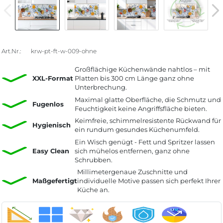
Art.Nr.:
krw-pt-ft-w-009-ohne
Großflächige Küchenwände nahtlos – mit
XXL-Format
Platten bis 300 cm Länge ganz ohne
Unterbrechung.
Maximal glatte Oberfläche, die Schmutz und
Fugenlos
Feuchtigkeit keine Angriffsfläche bieten.
Keimfreie, schimmelresistente Rückwand für
Hygienisch
ein rundum gesundes Küchenumfeld.
Ein Wisch genügt - Fett und Spritzer lassen
Easy Clean
sich mühelos entfernen, ganz ohne
Schrubben.
Millimetergenaue Zuschnitte und
Maßgefertigt
individuelle Motive passen sich perfekt Ihrer
Küche an.