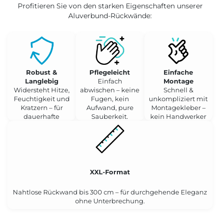
Profitieren Sie von den starken Eigenschaften unserer
Aluverbund-Rückwände:
Robust &
Pflegeleicht
Einfache
Langlebig
Einfach
Montage
Widersteht Hitze,
abwischen – keine
Schnell &
Feuchtigkeit und
Fugen, kein
unkompliziert mit
Kratzern – für
Aufwand, pure
Montagekleber –
dauerhafte
Sauberkeit.
kein Handwerker
Schönheit.
nötig.
XXL-Format
Nahtlose Rückwand bis 300 cm – für durchgehende Eleganz
ohne Unterbrechung.