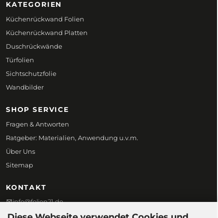
KATEGORIEN
Küchenrückwand Folien
Küchenrückwand Platten
Duschrückwände
Türfolien
Sichtschutzfolie
Wandbilder
SHOP SERVICE
Fragen & Antworten
Ratgeber: Materialien, Anwendung u.v.m.
Über Uns
Sitemap
KONTAKT
info@folien21.de
+49 (0) 172 186 45 98
Diese Webseite verwendet Cookies und