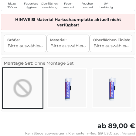
bis zu
Fugenlose
Oberflächen-
Feuer-
Feuchte-
UV-
300cm
Hygiene
veredelung
resistent
resistent
beständig
HINWEIS! Material Hartschaumplatte aktuell nicht
verfügbar!
Größe:
Material:
Oberflächen Finish:
Montage Set:
ohne Montage Set
ab 89,00 €
Kein Steuerausweis gem. Kleinuntern.-Reg. §19 UStG zzgl.
Versand