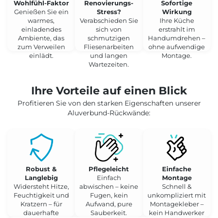
Wohlfühl-Faktor
Renovierungs-
Sofortige
Genießen Sie ein
Stress?
Wirkung
warmes,
Verabschieden Sie
Ihre Küche
einladendes
sich von
erstrahlt im
Ambiente, das
schmutzigen
Handumdrehen –
zum Verweilen
Fliesenarbeiten
ohne aufwendige
einlädt.
und langen
Montage.
Wartezeiten.
Ihre Vorteile auf einen Blick
Profitieren Sie von den starken Eigenschaften unserer
Aluverbund-Rückwände:
Robust &
Pflegeleicht
Einfache
Langlebig
Einfach
Montage
Widersteht Hitze,
abwischen – keine
Schnell &
Feuchtigkeit und
Fugen, kein
unkompliziert mit
Kratzern – für
Aufwand, pure
Montagekleber –
dauerhafte
Sauberkeit.
kein Handwerker