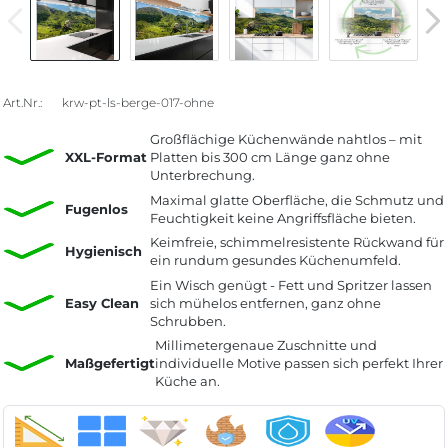
Art.Nr.:
krw-pt-ls-berge-017-ohne
Großflächige Küchenwände nahtlos – mit
XXL-Format
Platten bis 300 cm Länge ganz ohne
Unterbrechung.
Maximal glatte Oberfläche, die Schmutz und
Fugenlos
Feuchtigkeit keine Angriffsfläche bieten.
Keimfreie, schimmelresistente Rückwand für
Hygienisch
ein rundum gesundes Küchenumfeld.
Ein Wisch genügt - Fett und Spritzer lassen
Easy Clean
sich mühelos entfernen, ganz ohne
Schrubben.
Millimetergenaue Zuschnitte und
Maßgefertigt
individuelle Motive passen sich perfekt Ihrer
Küche an.