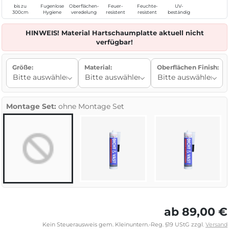
bis zu
Fugenlose
Oberflächen-
Feuer-
Feuchte-
UV-
300cm
Hygiene
veredelung
resistent
resistent
beständig
HINWEIS! Material Hartschaumplatte aktuell nicht
verfügbar!
Größe:
Material:
Oberflächen Finish:
Montage Set:
ohne Montage Set
ab 89,00 €
Kein Steuerausweis gem. Kleinuntern.-Reg. §19 UStG zzgl.
Versand