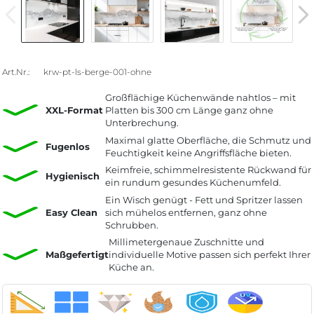
Art.Nr.:
krw-pt-ls-berge-001-ohne
Großflächige Küchenwände nahtlos – mit
XXL-Format
Platten bis 300 cm Länge ganz ohne
Unterbrechung.
Maximal glatte Oberfläche, die Schmutz und
Fugenlos
Feuchtigkeit keine Angriffsfläche bieten.
Keimfreie, schimmelresistente Rückwand für
Hygienisch
ein rundum gesundes Küchenumfeld.
Ein Wisch genügt - Fett und Spritzer lassen
Easy Clean
sich mühelos entfernen, ganz ohne
Schrubben.
Millimetergenaue Zuschnitte und
Maßgefertigt
individuelle Motive passen sich perfekt Ihrer
Küche an.