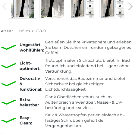
Art.Nr.:
ssfl-ds-zl-018-0
Genießen Sie Ihre Privatsphäre und erleben
Ungestört
Sie beim Duschen ein rundum geborgenes
wohlfühlen:
Gefühl.
Trotz optimalem Sichtschutz bleibt Ihr Bad
Licht-
freundlich und einladend hell – ganz ohne
optimiert:
Verdunklung.
Dekorativ
Verschönert das Badezimmer und bietet
&
Sichtschutz bei gleichzeitiger
funktional:
Lichtdurchlässigkeit.
Dank Oberflächenschutz auch im
Extra
Außenbreich anwendbar. Nässe.- & UV-
belastbar
beständig und kratzfest.
Kalk & Wassertropfen perlen einfach ab –
Easy-
lästiges Schrubben gehört der
Clean:
Vergangenheit an.