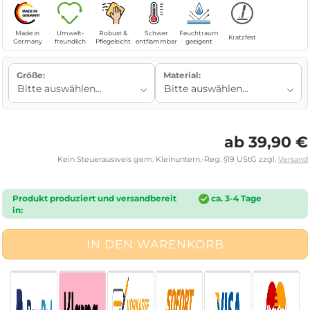
Made in
Umwelt-
Robust &
Schwer
Feuchtraum
Kratzfest
Germany
freundlich
Pflegeleicht
entflammbar
geeigent
Größe:
Material:
ab 39,90 €
Kein Steuerausweis gem. Kleinuntern.-Reg. §19 UStG zzgl.
Versand
Produkt produziert und versandbereit
ca. 3-4 Tage
in: