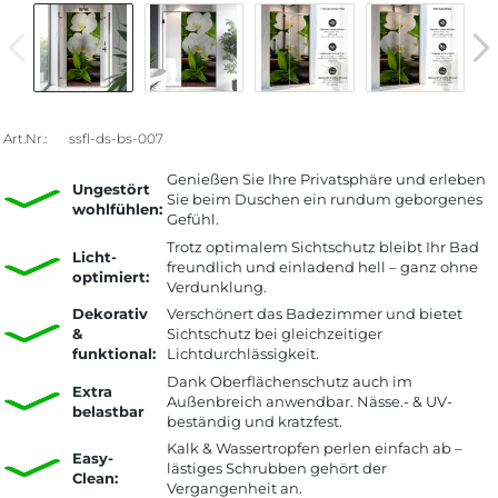
Art.Nr.:
ssfl-ds-bs-007
Genießen Sie Ihre Privatsphäre und erleben
Ungestört
Sie beim Duschen ein rundum geborgenes
wohlfühlen:
Gefühl.
Trotz optimalem Sichtschutz bleibt Ihr Bad
Licht-
freundlich und einladend hell – ganz ohne
optimiert:
Verdunklung.
Dekorativ
Verschönert das Badezimmer und bietet
&
Sichtschutz bei gleichzeitiger
funktional:
Lichtdurchlässigkeit.
Dank Oberflächenschutz auch im
Extra
Außenbreich anwendbar. Nässe.- & UV-
belastbar
beständig und kratzfest.
Kalk & Wassertropfen perlen einfach ab –
Easy-
lästiges Schrubben gehört der
Clean:
Vergangenheit an.