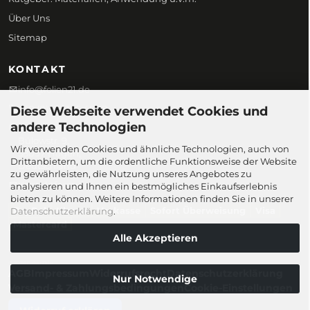
Über Uns
Sitemap
KONTAKT
info@folien21.de
+49 (0) 172 186 45 98
Diese Webseite verwendet Cookies und
andere Technologien
Folien21
Bülowstr. 9,
Wir verwenden Cookies und ähnliche Technologien, auch von
58097 Hagen,
Drittanbietern, um die ordentliche Funktionsweise der Website
Deutschland
zu gewährleisten, die Nutzung unseres Angebotes zu
Kontaktformular
analysieren und Ihnen ein bestmögliches Einkaufserlebnis
bieten zu können. Weitere Informationen finden Sie in unserer
PayPal
Klarna
Vorkasse
Sofort Überweisung
Visa
Datenschutzerklärung
.
Mastercard
Alle Akzeptieren
© 2026 Folien21.de
AGB
Impressum
Widerrufsrecht
Datenschutzerklärung
Nur Notwendige
Versand- & Zahlungsbedingungen
Cookie-Einstellungen