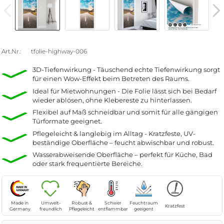
Art.Nr.:
tfolie-highway-006
3D-Tiefenwirkung - Täuschend echte Tiefenwirkung sorgt
für einen Wow-Effekt beim Betreten des Raums.
Ideal für Mietwohnungen - Die Folie lässt sich bei Bedarf
wieder ablösen, ohne Klebereste zu hinterlassen.
Flexibel auf Maß schneidbar und somit für alle gängigen
Türformate geeignet.
Pflegeleicht & langlebig im Alltag - Kratzfeste, UV-
beständige Oberfläche – feucht abwischbar und robust.
Wasserabweisende Oberfläche – perfekt für Küche, Bad
oder stark frequentierte Bereiche.
Made in
Umwelt-
Robust &
Schwer
Feuchtraum
Kratzfest
Germany
freundlich
Pflegeleicht
entflammbar
geeigent