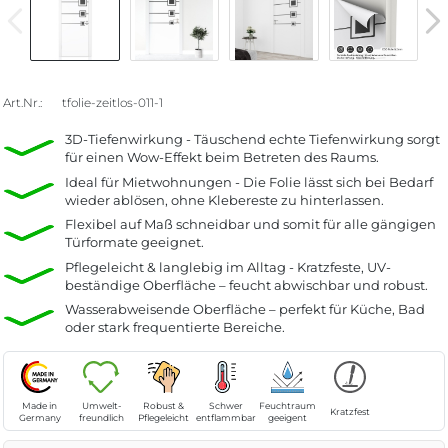
Art.Nr.:
tfolie-zeitlos-011-1
3D-Tiefenwirkung - Täuschend echte Tiefenwirkung sorgt
für einen Wow-Effekt beim Betreten des Raums.
Ideal für Mietwohnungen - Die Folie lässt sich bei Bedarf
wieder ablösen, ohne Klebereste zu hinterlassen.
Flexibel auf Maß schneidbar und somit für alle gängigen
Türformate geeignet.
Pflegeleicht & langlebig im Alltag - Kratzfeste, UV-
beständige Oberfläche – feucht abwischbar und robust.
Wasserabweisende Oberfläche – perfekt für Küche, Bad
oder stark frequentierte Bereiche.
Made in
Umwelt-
Robust &
Schwer
Feuchtraum
Kratzfest
Germany
freundlich
Pflegeleicht
entflammbar
geeigent