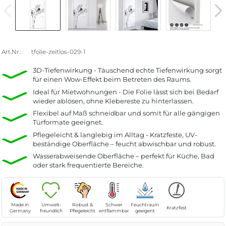
Art.Nr.:
tfolie-zeitlos-029-1
3D-Tiefenwirkung - Täuschend echte Tiefenwirkung sorgt
für einen Wow-Effekt beim Betreten des Raums.
Ideal für Mietwohnungen - Die Folie lässt sich bei Bedarf
wieder ablösen, ohne Klebereste zu hinterlassen.
Flexibel auf Maß schneidbar und somit für alle gängigen
Türformate geeignet.
Pflegeleicht & langlebig im Alltag - Kratzfeste, UV-
beständige Oberfläche – feucht abwischbar und robust.
Wasserabweisende Oberfläche – perfekt für Küche, Bad
oder stark frequentierte Bereiche.
Made in
Umwelt-
Robust &
Schwer
Feuchtraum
Kratzfest
Germany
freundlich
Pflegeleicht
entflammbar
geeigent