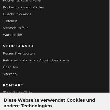
Küchenrückwand Folien
Küchenrückwand Platten
Duschrückwände
Türfolien
Sichtschutzfolie
Wandbilder
SHOP SERVICE
Fragen & Antworten
Ratgeber: Materialien, Anwendung u.v.m.
Über Uns
Sitemap
KONTAKT
info@folien21.de
+49 (0) 172 186 45 98
Diese Webseite verwendet Cookies und
andere Technologien
Folien21