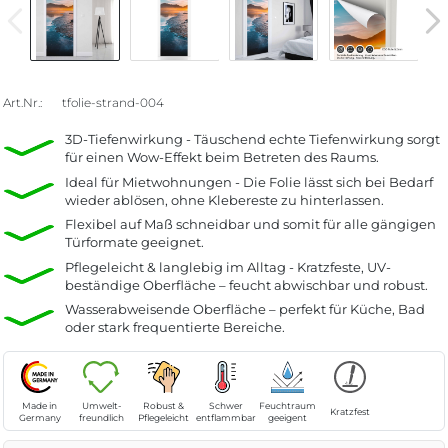
Art.Nr.:
tfolie-strand-004
3D-Tiefenwirkung - Täuschend echte Tiefenwirkung sorgt
für einen Wow-Effekt beim Betreten des Raums.
Ideal für Mietwohnungen - Die Folie lässt sich bei Bedarf
wieder ablösen, ohne Klebereste zu hinterlassen.
Flexibel auf Maß schneidbar und somit für alle gängigen
Türformate geeignet.
Pflegeleicht & langlebig im Alltag - Kratzfeste, UV-
beständige Oberfläche – feucht abwischbar und robust.
Wasserabweisende Oberfläche – perfekt für Küche, Bad
oder stark frequentierte Bereiche.
Made in
Umwelt-
Robust &
Schwer
Feuchtraum
Kratzfest
Germany
freundlich
Pflegeleicht
entflammbar
geeigent