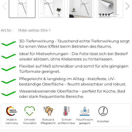
Art.Nr.:
tfolie-zeitlos-004-1
3D-Tiefenwirkung - Täuschend echte Tiefenwirkung sorgt
für einen Wow-Effekt beim Betreten des Raums.
Ideal für Mietwohnungen - Die Folie lässt sich bei Bedarf
wieder ablösen, ohne Klebereste zu hinterlassen.
Flexibel auf Maß schneidbar und somit für alle gängigen
Türformate geeignet.
Pflegeleicht & langlebig im Alltag - Kratzfeste, UV-
beständige Oberfläche – feucht abwischbar und robust.
Wasserabweisende Oberfläche – perfekt für Küche, Bad
oder stark frequentierte Bereiche.
Made in
Umwelt-
Robust &
Schwer
Feuchtraum
Kratzfest
Germany
freundlich
Pflegeleicht
entflammbar
geeigent