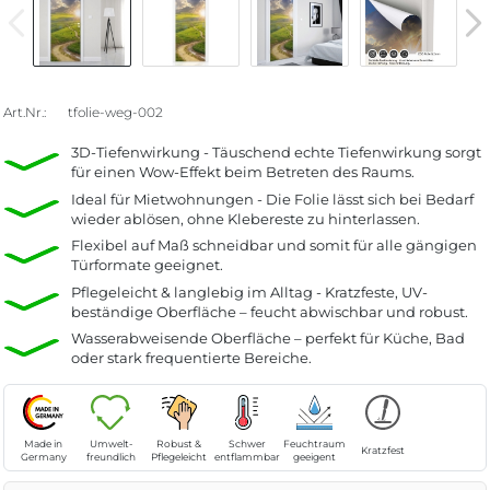
Art.Nr.:
tfolie-weg-002
3D-Tiefenwirkung - Täuschend echte Tiefenwirkung sorgt
für einen Wow-Effekt beim Betreten des Raums.
Ideal für Mietwohnungen - Die Folie lässt sich bei Bedarf
wieder ablösen, ohne Klebereste zu hinterlassen.
Flexibel auf Maß schneidbar und somit für alle gängigen
Türformate geeignet.
Pflegeleicht & langlebig im Alltag - Kratzfeste, UV-
beständige Oberfläche – feucht abwischbar und robust.
Wasserabweisende Oberfläche – perfekt für Küche, Bad
oder stark frequentierte Bereiche.
Made in
Umwelt-
Robust &
Schwer
Feuchtraum
Kratzfest
Germany
freundlich
Pflegeleicht
entflammbar
geeigent