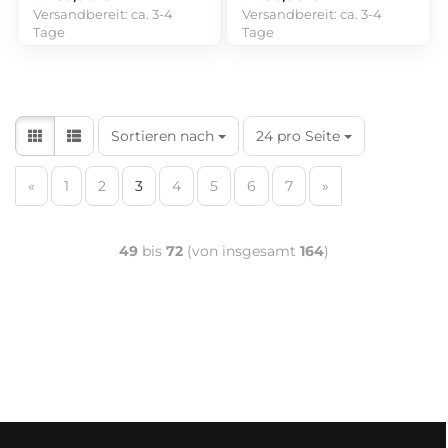
Versandbereit:
ca. 3-4
Versandbereit:
ca. 3-4
Tage
Tage
Sortieren nach
24 pro Seite
«
1
2
3
4
5
6
7
»
49
bis
72
(von insgesamt
164
)