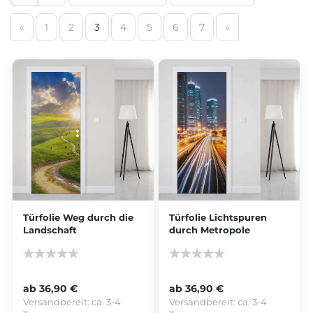
«
1
2
3
4
5
6
7
»
Türfolie Weg durch die
Türfolie Lichtspuren
Landschaft
durch Metropole
ab 36,90 €
ab 36,90 €
Versandbereit:
ca. 3-4
Versandbereit:
ca. 3-4