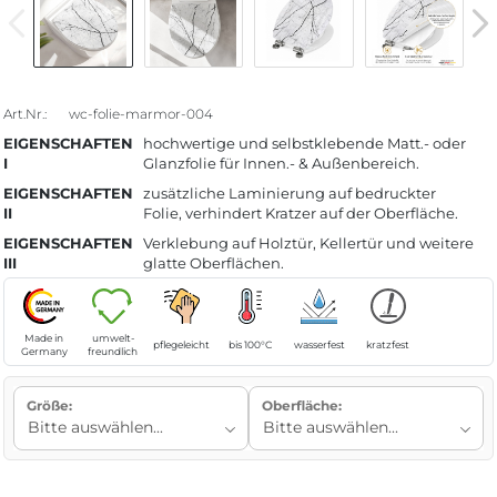
Art.Nr.:
wc-folie-marmor-004
EIGENSCHAFTEN
hochwertige und selbstklebende Matt.- oder
I
Glanzfolie für Innen.- & Außenbereich.
EIGENSCHAFTEN
zusätzliche Laminierung auf bedruckter
II
Folie, verhindert Kratzer auf der Oberfläche.
EIGENSCHAFTEN
Verklebung auf Holztür, Kellertür und weitere
III
glatte Oberflächen.
Made in
umwelt-
pflegeleicht
bis 100°C
wasserfest
kratzfest
Germany
freundlich
Größe:
Oberfläche: