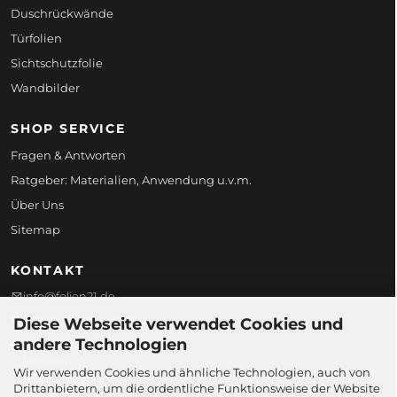
Duschrückwände
Türfolien
Sichtschutzfolie
Wandbilder
SHOP SERVICE
Fragen & Antworten
Ratgeber: Materialien, Anwendung u.v.m.
Über Uns
Sitemap
KONTAKT
info@folien21.de
+49 (0) 172 186 45 98
Diese Webseite verwendet Cookies und
andere Technologien
Folien21
Bülowstr. 9,
Wir verwenden Cookies und ähnliche Technologien, auch von
58097 Hagen,
Drittanbietern, um die ordentliche Funktionsweise der Website
Deutschland