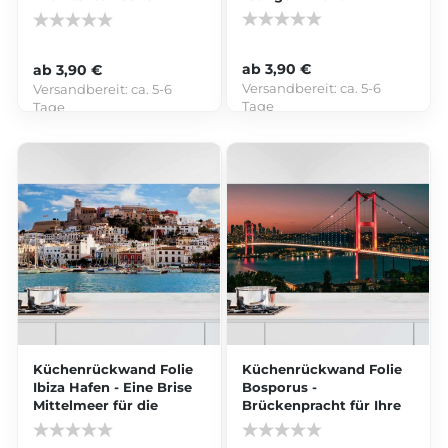
Schönheit
ab 3,90 €
ab 3,90 €
Versandbereit:
ca. 5-6
Versandbereit:
ca. 5-6
Tage
Tage
Küchenrückwand Folie
Küchenrückwand Folie
Ibiza Hafen - Eine Brise
Bosporus -
Mittelmeer für die
Brückenpracht für Ihre
Küche
Küche