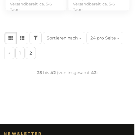
Versandbereit:
ca. 5-6
Versandbereit:
ca. 5-6
Tage
Tage
Sortieren nach
24 pro Seite
«
1
2
25
bis
42
(von insgesamt
42
)
NEWSLETTER