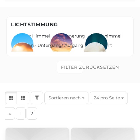
LICHTSTIMMUNG
blauer Himmel
Dämmerung
Nachthimmel
Sonnen.- Untergang/ Aufgang
Tageslicht
FILTER ZURÜCKSETZEN
Sortieren nach
24 pro Seite
«
1
2