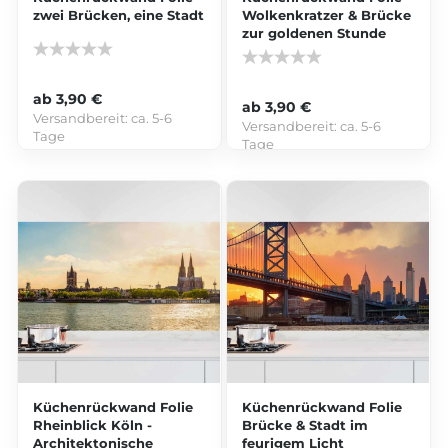
zwei Brücken, eine Stadt
Wolkenkratzer & Brücke
zur goldenen Stunde
ab 3,90 €
ab 3,90 €
Versandbereit:
ca. 5-6
Versandbereit:
ca. 5-6
Tage
Tage
Küchenrückwand Folie
Küchenrückwand Folie
Rheinblick Köln -
Brücke & Stadt im
Architektonische
feurigem Licht