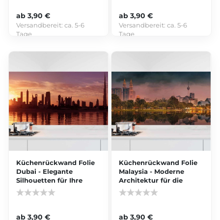
ab 3,90 €
ab 3,90 €
Versandbereit:
ca. 5-6
Versandbereit:
ca. 5-6
Tage
Tage
Küchenrückwand Folie
Küchenrückwand Folie
Dubai - Elegante
Malaysia - Moderne
Silhouetten für Ihre
Architektur für die
Küche
Küche
ab 3,90 €
ab 3,90 €