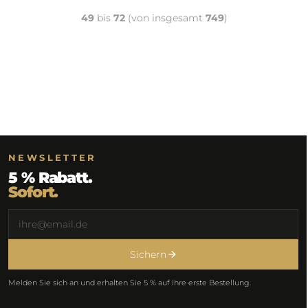
49
bis
72
(von insgesamt
749
)
NEWSLETTER
5 % Rabatt.
Sofort.
Sichern
Melden Sie sich an und erhalten Sie 5 % auf Ihre erste Bestellung.