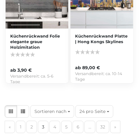
Küchenrückwand Folie
Küchenrückwand Platte
elegante graue
| Hong Kongs Skylines
Holzimitation
ab 89,00 €
ab 3,90 €
Versandbereit:
ca. 10-14
Versandbereit:
ca. 5-6
Tage
Tage
Sortieren nach
24 pro Seite
«
1
2
3
4
5
6
...
32
»