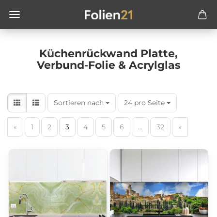
Küchenrückwand Platte,
Verbund-Folie & Acrylglas
Sortieren nach
24 pro Seite
«
1
2
3
4
5
6
...
32
»