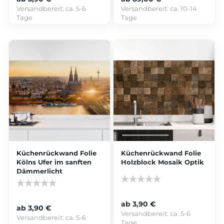
Versandbereit:
ca. 5-6
Versandbereit:
ca. 10-14
Tage
Tage
Küchenrückwand Folie
Küchenrückwand Folie
Kölns Ufer im sanften
Holzblock Mosaik Optik
Dämmerlicht
ab 3,90 €
ab 3,90 €
Versandbereit:
ca. 5-6
Versandbereit:
ca. 5-6
Tage